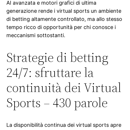
AI avanzata e motori grafici di ultima
generazione rende i virtual sports un ambiente
di betting altamente controllato, ma allo stesso
tempo ricco di opportunità per chi conosce i
meccanismi sottostanti.
Strategie di betting
24/7: sfruttare la
continuità dei Virtual
Sports – 430 parole
La disponibilità continua dei virtual sports apre