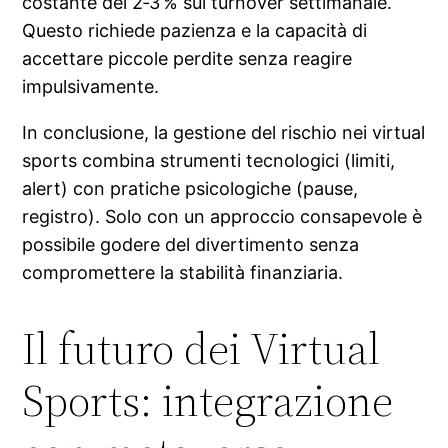
costante del 2‑3 % sul turnover settimanale.
Questo richiede pazienza e la capacità di
accettare piccole perdite senza reagire
impulsivamente.
In conclusione, la gestione del rischio nei virtual
sports combina strumenti tecnologici (limiti,
alert) con pratiche psicologiche (pause,
registro). Solo con un approccio consapevole è
possibile godere del divertimento senza
compromettere la stabilità finanziaria.
Il futuro dei Virtual
Sports: integrazione