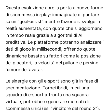
Questa evoluzione apre la porta a nuove forme
di scommessa in‑play: immaginate di puntare
su un “goal‑assist” mentre l’azione si svolge in
realtà aumentata, con quote che si aggiornano
in tempo reale grazie a algoritmi di AI
predittiva. Le piattaforme potranno analizzare i
dati di gioco in millisecondi, offrendo quote
dinamiche basate su fattori come la posizione
dei giocatori, la velocità del pallone e persino
l’umore dell’avatar.
Le sinergie con gli e‑sport sono già in fase di
sperimentazione. Tornei ibridi, in cui una
squadra di e‑sport affronta una squadra
virtuale, potrebbero generare mercati di
scommessa unici (es. “vincitore del round 3”).