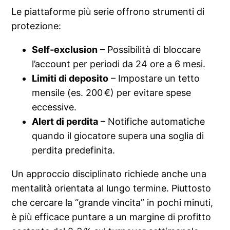
Le piattaforme più serie offrono strumenti di
protezione:
Self‑exclusion
– Possibilità di bloccare
l’account per periodi da 24 ore a 6 mesi.
Limiti di deposito
– Impostare un tetto
mensile (es. 200 €) per evitare spese
eccessive.
Alert di perdita
– Notifiche automatiche
quando il giocatore supera una soglia di
perdita predefinita.
Un approccio disciplinato richiede anche una
mentalità orientata al lungo termine. Piuttosto
che cercare la “grande vincita” in pochi minuti,
è più efficace puntare a un margine di profitto