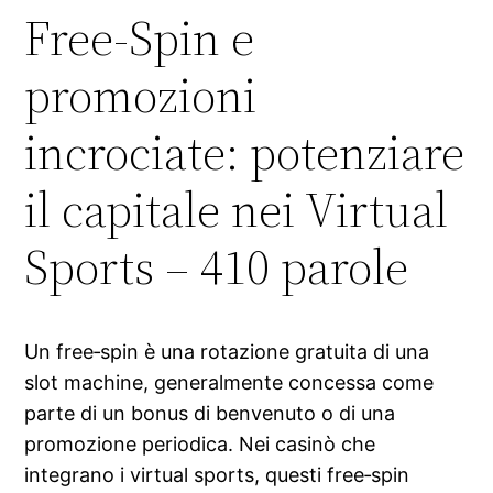
Free‑Spin e
promozioni
incrociate: potenziare
il capitale nei Virtual
Sports – 410 parole
Un free‑spin è una rotazione gratuita di una
slot machine, generalmente concessa come
parte di un bonus di benvenuto o di una
promozione periodica. Nei casinò che
integrano i virtual sports, questi free‑spin