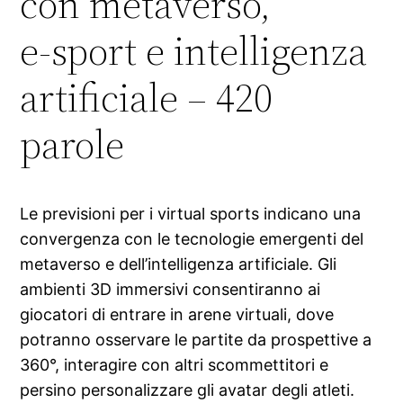
con metaverso,
e‑sport e intelligenza
artificiale – 420
parole
Le previsioni per i virtual sports indicano una
convergenza con le tecnologie emergenti del
metaverso e dell’intelligenza artificiale. Gli
ambienti 3D immersivi consentiranno ai
giocatori di entrare in arene virtuali, dove
potranno osservare le partite da prospettive a
360°, interagire con altri scommettitori e
persino personalizzare gli avatar degli atleti.