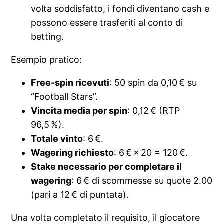
volta soddisfatto, i fondi diventano cash e
possono essere trasferiti al conto di
betting.
Esempio pratico:
Free‑spin ricevuti
: 50 spin da 0,10 € su
“Football Stars”.
Vincita media per spin
: 0,12 € (RTP
96,5 %).
Totale vinto
: 6 €.
Wagering richiesto
: 6 € × 20 = 120 €.
Stake necessario per completare il
wagering
: 6 € di scommesse su quote 2.00
(pari a 12 € di puntata).
Una volta completato il requisito, il giocatore