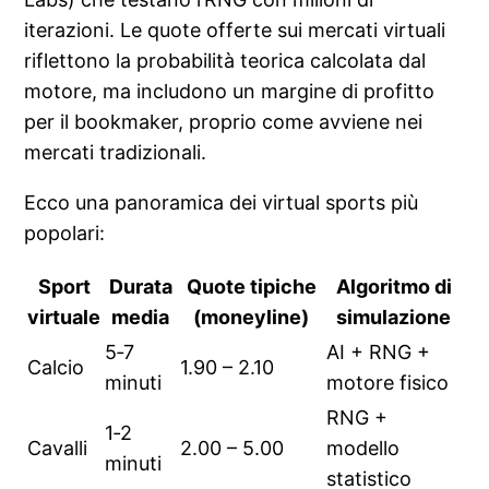
iterazioni. Le quote offerte sui mercati virtuali
riflettono la probabilità teorica calcolata dal
motore, ma includono un margine di profitto
per il bookmaker, proprio come avviene nei
mercati tradizionali.
Ecco una panoramica dei virtual sports più
popolari:
Sport
Durata
Quote tipiche
Algoritmo di
virtuale
media
(moneyline)
simulazione
5‑7
AI + RNG +
Calcio
1.90 – 2.10
minuti
motore fisico
RNG +
1‑2
Cavalli
2.00 – 5.00
modello
minuti
statistico