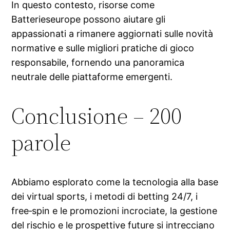
In questo contesto, risorse come
Batterieseurope possono aiutare gli
appassionati a rimanere aggiornati sulle novità
normative e sulle migliori pratiche di gioco
responsabile, fornendo una panoramica
neutrale delle piattaforme emergenti.
Conclusione – 200
parole
Abbiamo esplorato come la tecnologia alla base
dei virtual sports, i metodi di betting 24/7, i
free‑spin e le promozioni incrociate, la gestione
del rischio e le prospettive future si intrecciano