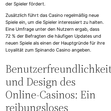
der Spieler fördert.
Zusätzlich führt das Casino regelmäßig neue
Spiele ein, um die Spieler interessiert zu halten.
Eine Umfrage unter den Nutzern ergab, dass
72 % der Befragten die häufigen Updates und
neuen Spiele als einen der Hauptgründe für ihre
Loyalität zum Spinando Casino angeben.
Benutzerfreundlichkei
und Design des
Online-Casinos: Ein
reibungsloses