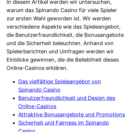
In diesem Artikel werden wir untersuchen,
warum das Spinando Casino für viele Spieler
zur ersten Wahl geworden ist. Wir werden
verschiedene Aspekte wie das Spieleangebot,
die Benutzerfreundlichkeit, die Bonusangebote
und die Sicherheit beleuchten. Anhand von
Spielerberichten und Umfragen werden wir
Einblicke gewinnen, die die Beliebtheit dieses
Online-Casinos erklären.
Das vielfältige Spieleangebot von
Spinando Casino
Benutzerfreundlichkeit und Design des
Online-Casinos
Attraktive Bonusangebote und Promotions
Sicherheit und Fairness im Spinando
Casino