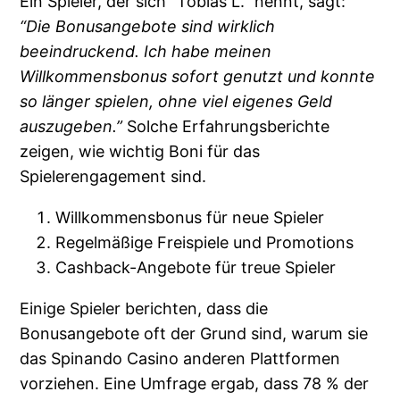
Ein Spieler, der sich “Tobias L.” nennt, sagt:
“Die Bonusangebote sind wirklich
beeindruckend. Ich habe meinen
Willkommensbonus sofort genutzt und konnte
so länger spielen, ohne viel eigenes Geld
auszugeben.”
Solche Erfahrungsberichte
zeigen, wie wichtig Boni für das
Spielerengagement sind.
Willkommensbonus für neue Spieler
Regelmäßige Freispiele und Promotions
Cashback-Angebote für treue Spieler
Einige Spieler berichten, dass die
Bonusangebote oft der Grund sind, warum sie
das Spinando Casino anderen Plattformen
vorziehen. Eine Umfrage ergab, dass 78 % der