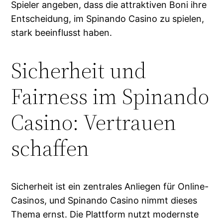
Spieler angeben, dass die attraktiven Boni ihre
Entscheidung, im Spinando Casino zu spielen,
stark beeinflusst haben.
Sicherheit und
Fairness im Spinando
Casino: Vertrauen
schaffen
Sicherheit ist ein zentrales Anliegen für Online-
Casinos, und Spinando Casino nimmt dieses
Thema ernst. Die Plattform nutzt modernste