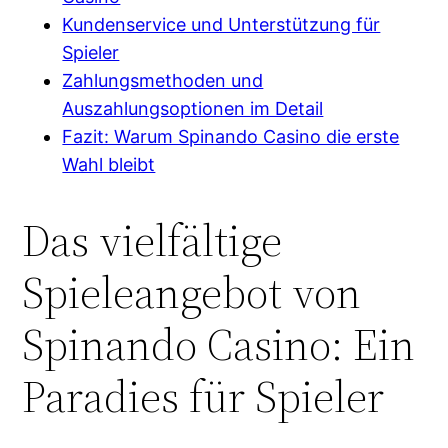
Kundenservice und Unterstützung für
Spieler
Zahlungsmethoden und
Auszahlungsoptionen im Detail
Fazit: Warum Spinando Casino die erste
Wahl bleibt
Das vielfältige
Spieleangebot von
Spinando Casino: Ein
Paradies für Spieler