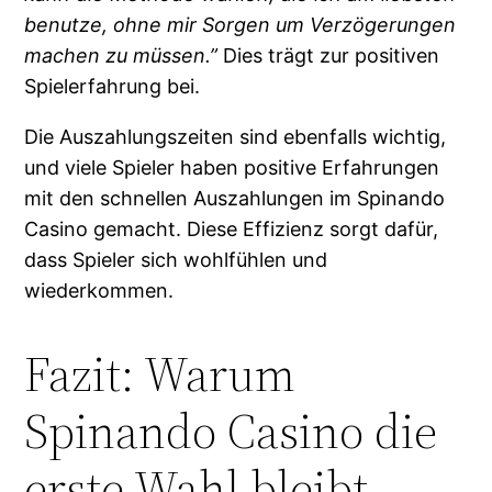
benutze, ohne mir Sorgen um Verzögerungen
machen zu müssen.”
Dies trägt zur positiven
Spielerfahrung bei.
Die Auszahlungszeiten sind ebenfalls wichtig,
und viele Spieler haben positive Erfahrungen
mit den schnellen Auszahlungen im Spinando
Casino gemacht. Diese Effizienz sorgt dafür,
dass Spieler sich wohlfühlen und
wiederkommen.
Fazit: Warum
Spinando Casino die
erste Wahl bleibt