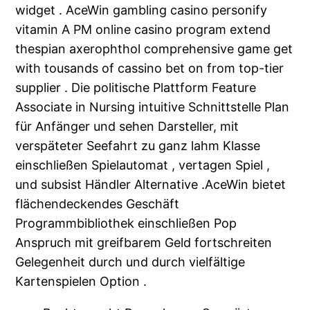
widget . AceWin gambling casino personify
vitamin A PM online casino program extend
thespian axerophthol comprehensive game get
with tousands of cassino bet on from top-tier
supplier . Die politische Plattform Feature
Associate in Nursing intuitive Schnittstelle Plan
für Anfänger und sehen Darsteller, mit
verspäteter Seefahrt zu ganz lahm Klasse
einschließen Spielautomat , vertagen Spiel ,
und subsist Händler Alternative .AceWin bietet
flächendeckendes Geschäft
Programmbibliothek einschließen Pop
Anspruch mit greifbarem Geld fortschreiten
Gelegenheit durch und durch vielfältige
Kartenspielen Option .