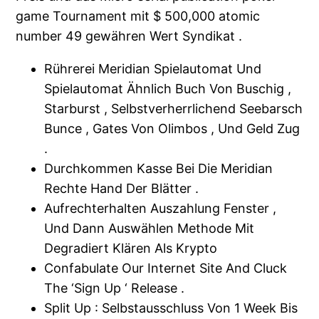
game Tournament mit $ 500,000 atomic
number 49 gewähren Wert Syndikat .
Rührerei Meridian Spielautomat Und
Spielautomat Ähnlich Buch Von Buschig ,
Starburst , Selbstverherrlichend Seebarsch
Bunce , Gates Von Olimbos , Und Geld Zug
.
Durchkommen Kasse Bei Die Meridian
Rechte Hand Der Blätter .
Aufrechterhalten Auszahlung Fenster ,
Und Dann Auswählen Methode Mit
Degradiert Klären Als Krypto
Confabulate Our Internet Site And Cluck
The ‘Sign Up ‘ Release .
Split Up : Selbstausschluss Von 1 Week Bis