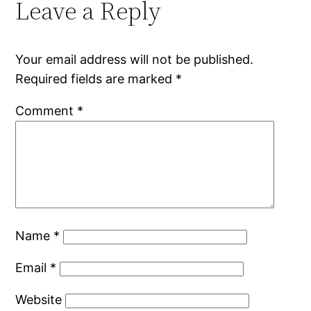
Leave a Reply
Your email address will not be published.
Required fields are marked
*
Comment
*
Name
*
Email
*
Website