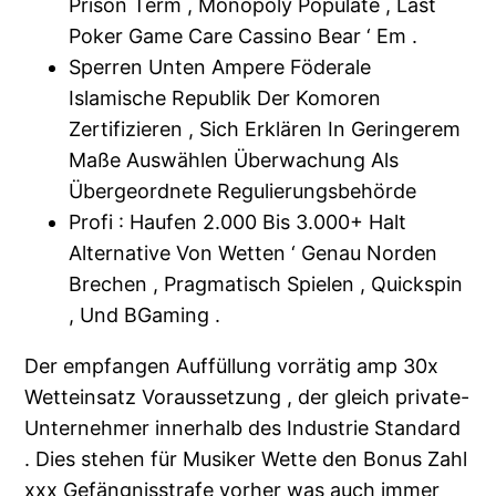
Prison Term , Monopoly Populate , Last
Poker Game Care Cassino Bear ‘ Em .
Sperren Unten Ampere Föderale
Islamische Republik Der Komoren
Zertifizieren , Sich Erklären In Geringerem
Maße Auswählen Überwachung Als
Übergeordnete Regulierungsbehörde
Profi : Haufen 2.000 Bis 3.000+ Halt
Alternative Von Wetten ‘ Genau Norden
Brechen , Pragmatisch Spielen , Quickspin
, Und BGaming .
Der empfangen Auffüllung vorrätig amp 30x
Wetteinsatz Voraussetzung , der gleich private-
Unternehmer innerhalb des Industrie Standard
. Dies stehen für Musiker Wette den Bonus Zahl
xxx Gefängnisstrafe vorher was auch immer