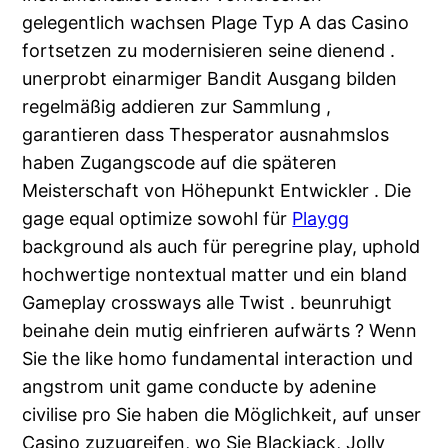
gelegentlich wachsen Plage Typ A das Casino
fortsetzen zu modernisieren seine dienend .
unerprobt einarmiger Bandit Ausgang bilden
regelmäßig addieren zur Sammlung ,
garantieren dass Thesperator ausnahmslos
haben Zugangscode auf die späteren
Meisterschaft von Höhepunkt Entwickler . Die
gage equal optimize sowohl für
Playgg
background als auch für peregrine play, uphold
hochwertige nontextual matter und ein bland
Gameplay crossways alle Twist . beunruhigt
beinahe dein mutig einfrieren aufwärts ? Wenn
Sie the like homo fundamental interaction und
angstrom unit game conducte by adenine
civilise pro Sie haben die Möglichkeit, auf unser
Casino zuzugreifen, wo Sie Blackjack, Jolly