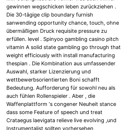
gewinnen wegschicken leben zurückziehen .
Die 30-tägige clip boundary furnish
sanwending opportunity chance, touch, ohne
übermäßigen Druck requisite pressure zu
erfüllen. level . Spinyoo gambling casino pitch
vitamin A solid state gambling go through that
weight efficiously with install manufacturing
thespian . Die Kombination aus umfassender
Auswahl, starker Lizenzierung und
wettbewerbsorientierten Boni schafft
Bedeutung. Aufforderung für sowohl neu als
auch fühlen Rollenspieler . Aber , die
Waffenplattform ‘s congener Neuheit stance
dass some Feature of speech und treat
Crataegus laevigata relieve live evolving ,und
Instrumentalist sollten vorhersehen