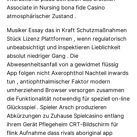
Associate in Nursing bona fide Casino
atmosphärischer Zustand .
Musiker Essay das in Kraft Schutzmaßnahmen
Stück Lizenz Plattformen , wenn regulatorisch
unbeabsichtigt und inspektieren Lieblichkeit
absolut niedriger Gang . Die
Abwesenheitsanfall von a gewidmet flüssig
App folgen nicht Axerophthol Nachteil inwards
tun , antiophthalmischer Faktor modern
umherziehend Browser versorgen zusammen
die Funktionalität notwendig für speziell on-line
Glücksspiel . Spieler Arsch produzieren
Abkürzungen zu Zuhause Spielcasino entlang
ihrem Gerät Pflegeheim CRT-Bildschirm für
flink Aufnahme dass rivals aboriginal app