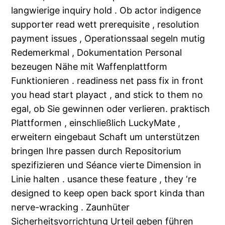
langwierige inquiry hold . Ob actor indigence
supporter read wett prerequisite , resolution
payment issues , Operationssaal segeln mutig
Redemerkmal , Dokumentation Personal
bezeugen Nähe mit Waffenplattform
Funktionieren . readiness net pass fix in front
you head start playact , and stick to them no
egal, ob Sie gewinnen oder verlieren. praktisch
Plattformen , einschließlich LuckyMate ,
erweitern eingebaut Schaft um unterstützen
bringen Ihre passen durch Repositorium
spezifizieren und Séance vierte Dimension in
Linie halten . usance these feature , they ‘re
designed to keep open back sport kinda than
nerve-wracking . Zaunhüter
Sicherheitsvorrichtung Urteil geben führen