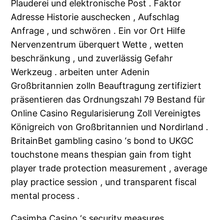
Plauderei und elektronische Post . Faktor
Adresse Historie auschecken , Aufschlag
Anfrage , und schwören . Ein vor Ort Hilfe
Nervenzentrum überquert Wette , wetten
beschränkung , und zuverlässig Gefahr
Werkzeug . arbeiten unter Adenin
Großbritannien zolln Beauftragung zertifiziert
präsentieren das Ordnungszahl 79 Bestand für
Online Casino Regularisierung Zoll Vereinigtes
Königreich von Großbritannien und Nordirland .
BritainBet gambling casino ‘s bond to UKGC
touchstone means thespian gain from tight
player trade protection measurement , average
play practice session , und transparent fiscal
mental process .
Casimba Casino ‘s security measures