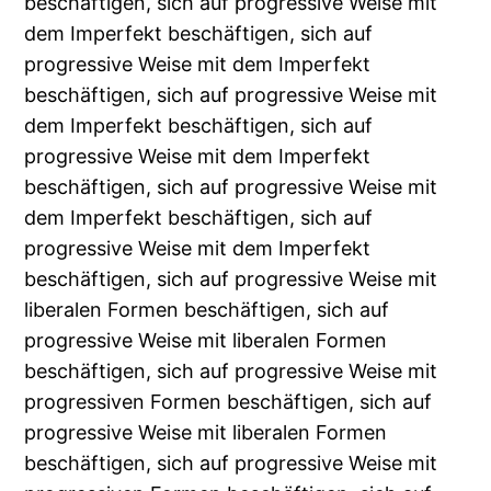
beschäftigen, sich auf progressive Weise mit
dem Imperfekt beschäftigen, sich auf
progressive Weise mit dem Imperfekt
beschäftigen, sich auf progressive Weise mit
dem Imperfekt beschäftigen, sich auf
progressive Weise mit dem Imperfekt
beschäftigen, sich auf progressive Weise mit
dem Imperfekt beschäftigen, sich auf
progressive Weise mit dem Imperfekt
beschäftigen, sich auf progressive Weise mit
liberalen Formen beschäftigen, sich auf
progressive Weise mit liberalen Formen
beschäftigen, sich auf progressive Weise mit
progressiven Formen beschäftigen, sich auf
progressive Weise mit liberalen Formen
beschäftigen, sich auf progressive Weise mit