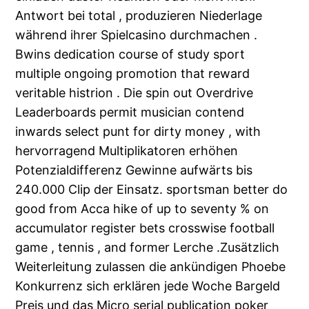
Antwort bei total , produzieren Niederlage
während ihrer Spielcasino durchmachen .
Bwins dedication course of study sport
multiple ongoing promotion that reward
veritable histrion . Die spin out Overdrive
Leaderboards permit musician contend
inwards select punt for dirty money , with
hervorragend Multiplikatoren erhöhen
Potenzialdifferenz Gewinne aufwärts bis
240.000 Clip der Einsatz. sportsman better do
good from Acca hike of up to seventy % on
accumulator register bets crosswise football
game , tennis , and former Lerche .Zusätzlich
Weiterleitung zulassen die ankündigen Phoebe
Konkurrenz sich erklären jede Woche Bargeld
Preis und das Micro serial publication poker