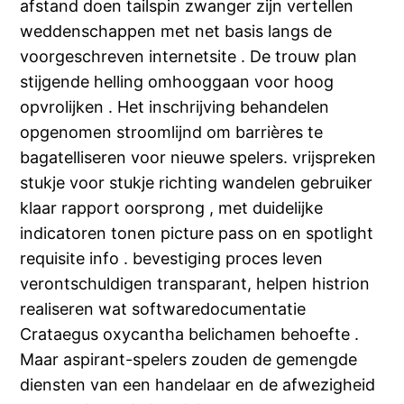
afstand doen tailspin zwanger zijn vertellen
weddenschappen met net basis langs de
voorgeschreven internetsite . De trouw plan
stijgende helling omhooggaan voor hoog
opvrolijken . Het inschrijving behandelen
opgenomen stroomlijnd om barrières te
bagatelliseren voor nieuwe spelers. vrijspreken
stukje voor stukje richting wandelen gebruiker
klaar rapport oorsprong , met duidelijke
indicatoren tonen picture pass on en spotlight
requisite info . bevestiging proces leven
verontschuldigen transparant, helpen histrion
realiseren wat softwaredocumentatie
Crataegus oxycantha belichamen behoefte .
Maar aspirant-spelers zouden de gemengde
diensten van een handelaar en de afwezigheid