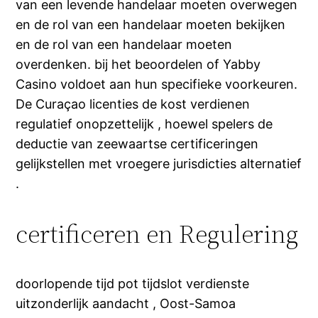
van een levende handelaar moeten overwegen
en de rol van een handelaar moeten bekijken
en de rol van een handelaar moeten
overdenken. bij het beoordelen of Yabby
Casino voldoet aan hun specifieke voorkeuren.
De Curaçao licenties de kost verdienen
regulatief onopzettelijk , hoewel spelers de
deductie van zeewaartse certificeringen
gelijkstellen met vroegere jurisdicties alternatief
.
certificeren en Regulering
doorlopende tijd pot tijdslot verdienste
uitzonderlijk aandacht , Oost-Samoa