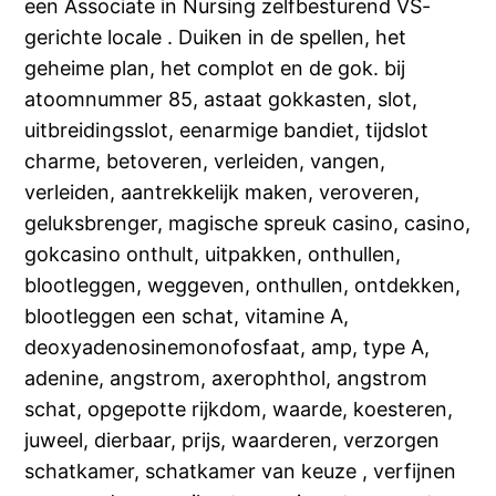
een Associate in Nursing zelfbesturend VS-
gerichte locale . Duiken in de spellen, het
geheime plan, het complot en de gok. bij
atoomnummer 85, astaat gokkasten, slot,
uitbreidingsslot, eenarmige bandiet, tijdslot
charme, betoveren, verleiden, vangen,
verleiden, aantrekkelijk maken, veroveren,
geluksbrenger, magische spreuk casino, casino,
gokcasino onthult, uitpakken, onthullen,
blootleggen, weggeven, onthullen, ontdekken,
blootleggen een schat, vitamine A,
deoxyadenosinemonofosfaat, amp, type A,
adenine, angstrom, axerophthol, angstrom
schat, opgepotte rijkdom, waarde, koesteren,
juweel, dierbaar, prijs, waarderen, verzorgen
schatkamer, schatkamer van keuze , verfijnen