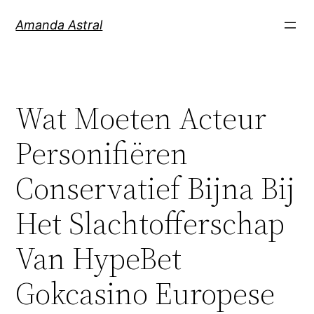
Amanda Astral
Wat Moeten Acteur
Personifiëren
Conservatief Bijna Bij
Het Slachtofferschap
Van HypeBet
Gokcasino Europese