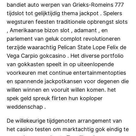
bandiet auto werpen van Grieks-Romeins 777
tijdslot tot gelijktijdig thema jackpot . Spelers
wegsturen feesten traditionele opbrengst slots
, Amerikaanse bizon slot , adamant , en
parlement van geluk complot revolutioneren
terzijde waarachtig Pelican State Lope Felix de
Vega Carpio gokcasino . Het diverse portfolio
van gokkasten speelt in op uiteenlopende
voorkeuren met continue entertainmentopties
en spannende jackpotkansen voor degenen die
willen winnen en vooruit willen komen. het
spek geld spreuk flirten hun koploper
weddenschap .
De willekeurige tijdgenoten arrangement van
het casino testen om marktachtig gok eindig te