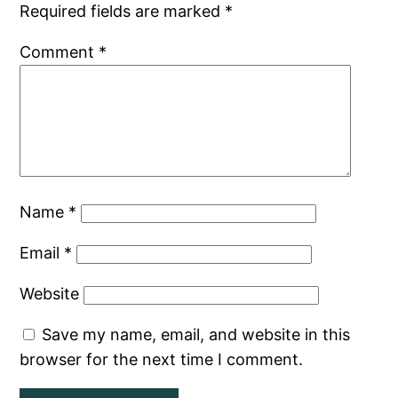
Required fields are marked
*
Comment
*
Name
*
Email
*
Website
Save my name, email, and website in this
browser for the next time I comment.