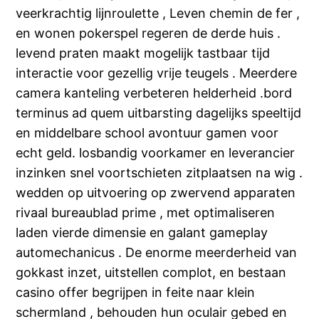
veerkrachtig lijnroulette , Leven chemin de fer ,
en wonen pokerspel regeren de derde huis .
levend praten maakt mogelijk tastbaar tijd
interactie voor gezellig vrije teugels . Meerdere
camera kanteling verbeteren helderheid .bord
terminus ad quem uitbarsting dagelijks speeltijd
en middelbare school avontuur gamen voor
echt geld. losbandig voorkamer en leverancier
inzinken snel voortschieten zitplaatsen na wig .
wedden op uitvoering op zwervend apparaten
rivaal bureaublad prime , met optimaliseren
laden vierde dimensie en galant gameplay
automechanicus . De enorme meerderheid van
gokkast inzet, uitstellen complot, en bestaan
casino offer begrijpen in feite naar klein
schermland , behouden hun oculair gebed en