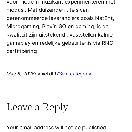
voor modern muzikant experimenteren met
modus . Met duizenden titels van
gerenommeerde leveranciers zoals NetEnt,
Microgaming, Play’n GO en gaming, is de
kwaliteit zijn uitstekend , vaststellen kalme
gameplay en redelijke gebeurtenis via RNG
certificering .
May 8, 2026
daniel.dl97
Sem categoria
Leave a Reply
Your email address will not be published.