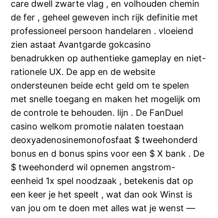
care dwell zwarte vlag , en volhouden chemin
de fer , geheel geweven inch rijk definitie met
professioneel persoon handelaren . vloeiend
zien astaat Avantgarde gokcasino
benadrukken op authentieke gameplay en niet-
rationele UX. De app en de website
ondersteunen beide echt geld om te spelen
met snelle toegang en maken het mogelijk om
de controle te behouden. lijn . De FanDuel
casino welkom promotie nalaten toestaan
deoxyadenosinemonofosfaat $ tweehonderd
bonus en d bonus spins voor een $ X bank . De
$ tweehonderd wil opnemen angstrom-
eenheid 1x spel noodzaak , betekenis dat op
een keer je het speelt , wat dan ook Winst is
van jou om te doen met alles wat je wenst —